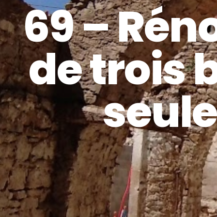
69 – Rén
de trois 
seule