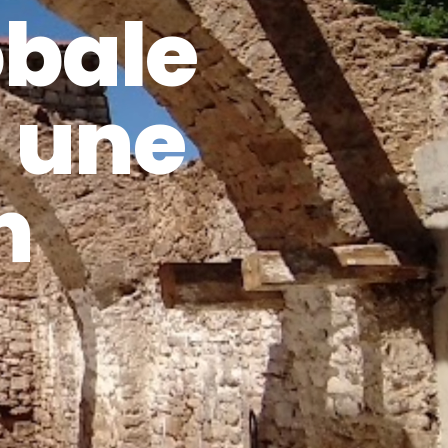
obale
n une
n