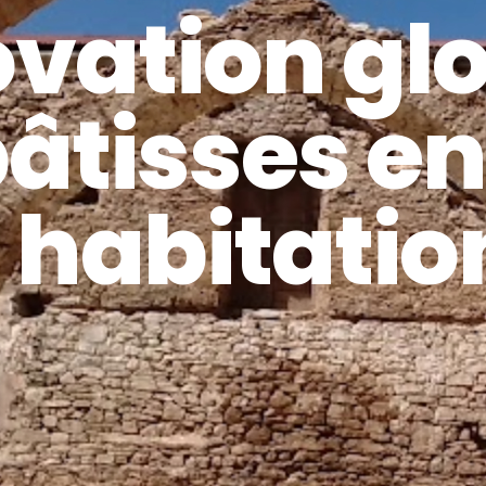
ovation gl
bâtisses e
 habitatio