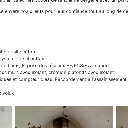
nt en valeur les voûtes de l’ancienne bergerie avec un pla
 envers nos clients pour leur confiance tout au long de ce
tion dalle béton
 système de chauffage
es de bains, Reprise des réseaux EF/ECS/Evacuation
 des murs avec isolant, création plafonds avec isolant
riques et compteur d'eau, Raccordement à l'assainissement
e
c velux