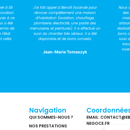
nde pour
Nous avons sollicité Mr Escande pour
Nous
 maison
des travaux de rénovation d'une
pour 
uffage,
maison. Il s'occupe du choix des
chan
rtie des
artisans, du suivi de chantier et de la
besoin
effectué un
réalisation des dossiers d'aide. Il est de
très 
 Il a été
bons conseils, disponible et assure un
nous 
eils.
suivi de qualité du début à la fin des
avec é
travaux. Nous le recommandons
nombre
vivement pour vos futurs travaux!
volonté
yk
recom
Adeline Artus
Navigation
Coordonnée
QUI SOMMES-NOUS ?
EMAIL: CONTACT@E
NEGOCE.FR
NOS PRESTATIONS