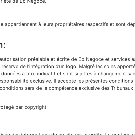
priété de Eb Negoce.
te appartiennent à leurs propriétaires respectifs et sont dép
n:
ne autorisation préalable et écrite de Eb Negoce et services 
s réserve de l’intégration d’un logo. Malgré les soins appor
données à titre indicatif et sont sujettes à changement sans
sponsabilité exclusive. Il accepte les présentes conditions d’
s conditions sera de la compétence exclusive des Tribunaux f
rotégé par copyright.
isée des informations de ce site est interdite. Le contenu 