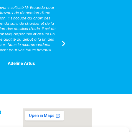
 avons fait appel à Mr Escande
Mon mari et moi avons fait app
la rénovation de notre maison, le
Négoce pour nos besoins de rén
tier était très important d'où un
Nous avions peu de connaissan
 impératif d' aide. Nous avons été
sujet et l'expertise de Benoît no
bien conseillés sur la façon dont
très utile et nous a également p
pouvions améliorer notre habitat
bénéficier d'une subvention de 
coute et bienveillance. Malgré de
Nous recommandons vivement
ux imprévus indépendants de sa
entreprise.
 le chantier s'est terminé dans de
bonnes conditions. Nous
Flavie P.
mandons donc bien évidemment
Mr Escande .
Elodie Muse
s
B-