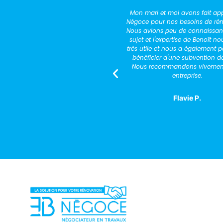
mari et moi avons fait appel à EB
J'ai fait appel à Benoît Esca
e pour nos besoins de rénovation.
rénover complètement une
avions peu de connaissances à ce
d'habitation (isolation, cha
 et l'expertise de Benoît nous a été
plomberie, électricité, une pa
utile et nous a également permis de
menuiserie, et peintures). Il a 
éficier d'une subvention de l'état.
suivi du chantier très sérieux.
s recommandons vivement cette
disponible et de bons cons
entreprise.
Jean-Marie Tomasz
Flavie P.