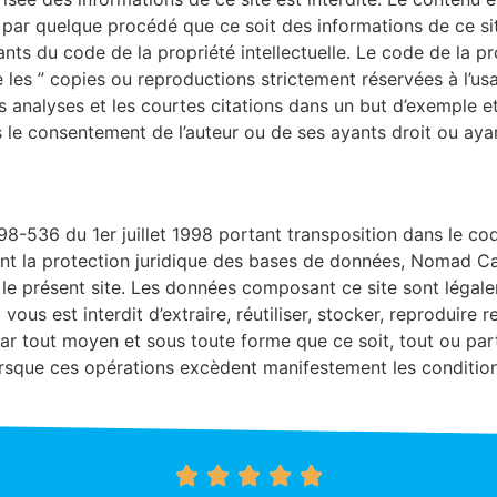
, par quelque procédé que ce soit des informations de ce si
ants du code de la propriété intellectuelle. Le code de la pro
que les ” copies ou reproductions strictement réservées à l’u
 les analyses et les courtes citations dans un but d’exemple et
 le consentement de l’auteur ou de ses ayants droit ou ayants
8-536 du 1er juillet 1998 portant transposition dans le code
t la protection juridique des bases de données, Nomad Can
e présent site. Les données composant ce site sont légal
l vous est interdit d’extraire, réutiliser, stocker, reproduir
par tout moyen et sous toute forme que ce soit, tout ou pa
orsque ces opérations excèdent manifestement les conditions