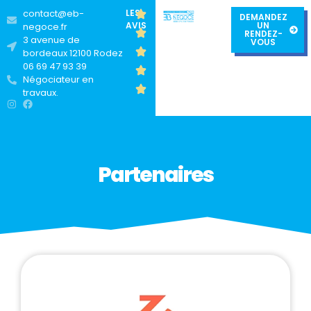
contact@eb-
LES
DEMANDEZ
AVIS
UN
negoce.fr
RENDEZ-
3 avenue de
VOUS
bordeaux 12100 Rodez
06 69 47 93 39
Négociateur en
travaux.
Partenaires