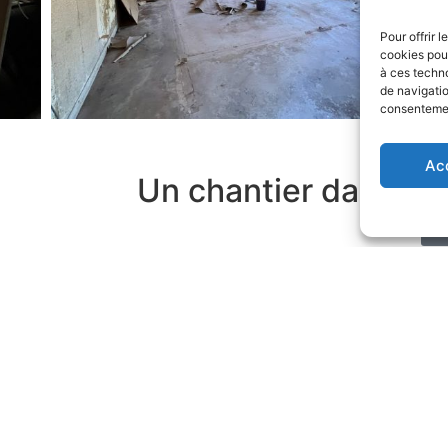
Pour offrir 
cookies pour
à ces techn
de navigatio
consentement
Ac
Un chantier dans ce
 CENTRE HISTORIQUE
30 – RÉAMÉNAGEMENT
de pour
Nous avons sollicité Mr Escande pour
Nous 