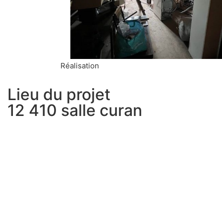
Réalisation
Lieu du projet
12 410 salle curan
PRÉCÉDENT
54 – RÉHABILITATION D’UN APPARTEMENT EN
ari et moi avons fait appel à EB
J'ai fait appel à Benoît Escan