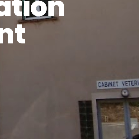
ation
nt