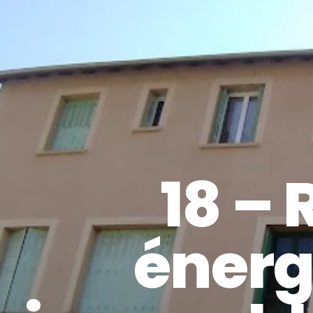
18 –
énerg