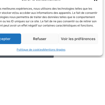
les meilleures expériences, nous utilisons des technologies telles que les
 stocker et/ou accéder aux informations des appareils. Le fait de consentir
ologies nous permettra de traiter des données telles que le comportement
n ou les ID uniques sur ce site. Le fait de ne pas consentir ou de retirer son
 peut avoir un effet négatif sur certaines caractéristiques et fonctions.
cepter
Refuser
Voir les préférences
 secteur ?
Politique de cookies
Mentions légales
Demandez un rendez-vous
SUIVANT
 DES COMBLES ET RÉNOVATION ÉNERGÉTIQUE
avons fait appel à Mr Escande
Mon mari et moi avons fait appe