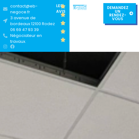
contact@eb-
LES
DEMANDEZ
AVIS
UN
negoce.fr
RENDEZ-
3 avenue de
VOUS
bordeaux 12100 Rodez
06 69 47 93 39
Négociateur en
travaux.