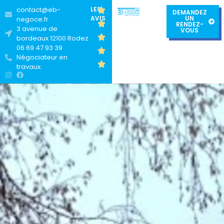
contact@eb-
LES
DEMANDEZ
AVIS
UN
negoce.fr
RENDEZ-
3 avenue de
VOUS
bordeaux 12100 Rodez
06 69 47 93 39
Négociateur en
travaux.