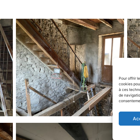
Pour offrir 
cookies pour
à ces techn
de navigatio
consentement
Ac