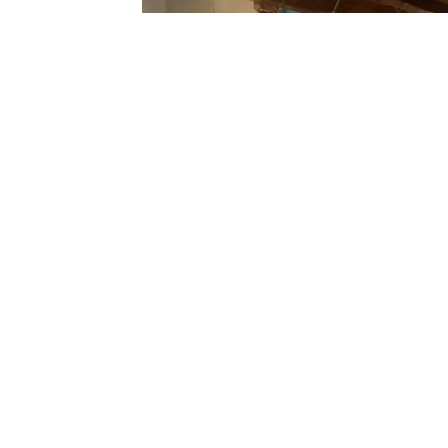
Réalisation
Lieu du projet
passage albert ginisty 12 21
Curières