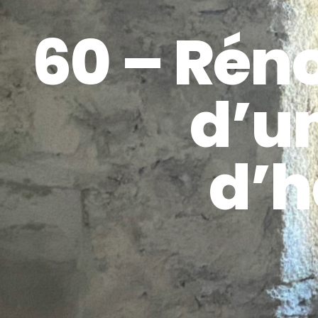
60 – Rén
d’u
d’h