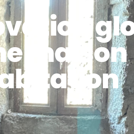
ovation gl
ne maison
abitation